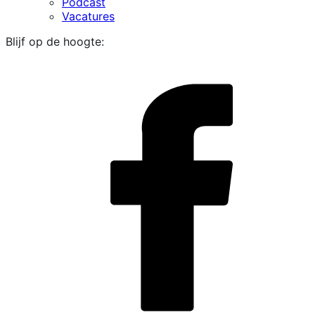
Podcast
Vacatures
Blijf op de hoogte:
i