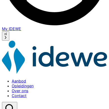
My IDEWE
(opens
in
nl
a
new
window)
Aanbod
Opleidingen
Over ons
Contact