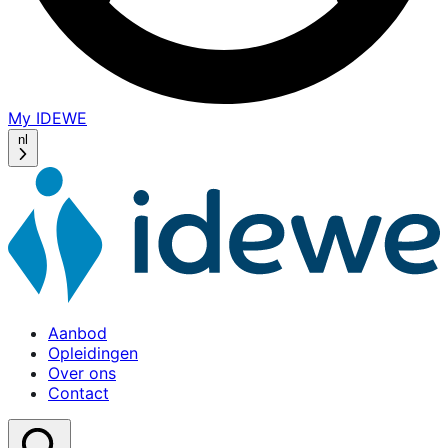
My IDEWE
(opens
in
nl
a
new
window)
Aanbod
Opleidingen
Over ons
Contact