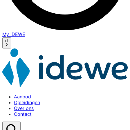
My IDEWE
(opens
in
nl
a
new
window)
Aanbod
Opleidingen
Over ons
Contact