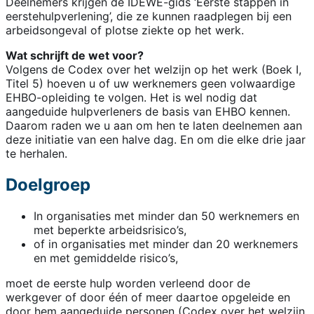
Deelnemers krijgen de IDEWE-gids ‘Eerste stappen in
eerstehulpverlening’, die ze kunnen raadplegen bij een
arbeidsongeval of plotse ziekte op het werk.
Wat schrijft de wet voor?
Volgens de Codex over het welzijn op het werk (Boek I,
Titel 5) hoeven u of uw werknemers geen volwaardige
EHBO-opleiding te volgen. Het is wel nodig dat
aangeduide hulpverleners de basis van EHBO kennen.
Daarom raden we u aan om hen te laten deelnemen aan
deze initiatie van een halve dag. En om die elke drie jaar
te herhalen.
Doelgroep
In organisaties met minder dan 50 werknemers en
met beperkte arbeidsrisico’s,
of in organisaties met minder dan 20 werknemers
en met gemiddelde risico’s,
moet de eerste hulp worden verleend door de
werkgever of door één of meer daartoe opgeleide en
door hem aangeduide personen (Codex over het welzijn