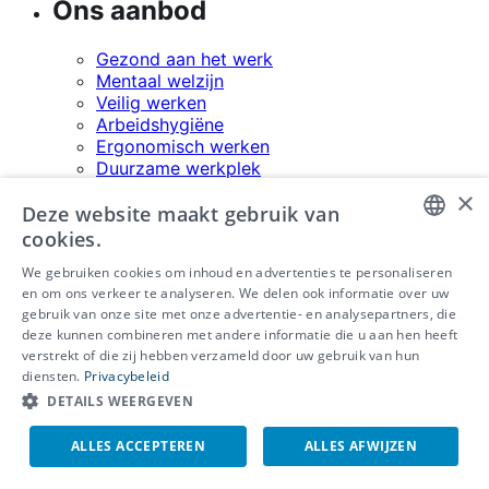
Ons aanbod
Gezond aan het werk
Mentaal welzijn
Veilig werken
Arbeidshygiëne
Ergonomisch werken
Duurzame werkplek
×
Over ons
Deze website maakt gebruik van
cookies.
Over ons
DUTCH
We gebruiken cookies om inhoud en advertenties te personaliseren
Contact
en om ons verkeer te analyseren. We delen ook informatie over uw
FRENCH
Voor pers
gebruik van onze site met onze advertentie- en analysepartners, die
Nieuws
deze kunnen combineren met andere informatie die u aan hen heeft
ENGLISH
Events
verstrekt of die zij hebben verzameld door uw gebruik van hun
IDEWE onderzoeksprojecten
diensten.
Privacybeleid
Inspirerende ruimte huren?
DETAILS WEERGEVEN
Klanten aan het woord
Podcast
ALLES ACCEPTEREN
ALLES AFWIJZEN
Vacatures