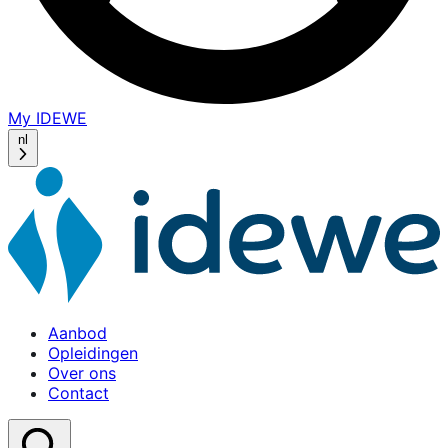
My IDEWE
(opens
in
nl
a
new
window)
Aanbod
Opleidingen
Over ons
Contact