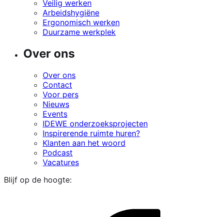
Veilig werken
Arbeidshygiëne
Ergonomisch werken
Duurzame werkplek
Over ons
Over ons
Contact
Voor pers
Nieuws
Events
IDEWE onderzoeksprojecten
Inspirerende ruimte huren?
Klanten aan het woord
Podcast
Vacatures
Blijf op de hoogte:
i