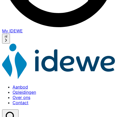
My IDEWE
(opens
in
nl
a
new
window)
Aanbod
Opleidingen
Over ons
Contact