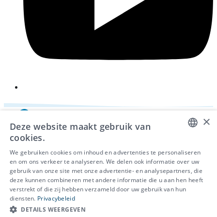
×
Deze website maakt gebruik van
cookies.
DUTCH
We gebruiken cookies om inhoud en advertenties te personaliseren
en om ons verkeer te analyseren. We delen ook informatie over uw
FRENCH
gebruik van onze site met onze advertentie- en analysepartners, die
deze kunnen combineren met andere informatie die u aan hen heeft
ENGLISH
© 2026 - IDEWE
verstrekt of die zij hebben verzameld door uw gebruik van hun
Privacy
diensten.
Privacybeleid
Cookiebeleid
DETAILS WEERGEVEN