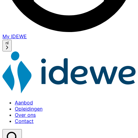
My IDEWE
(opens
in
nl
a
new
window)
Aanbod
Opleidingen
Over ons
Contact