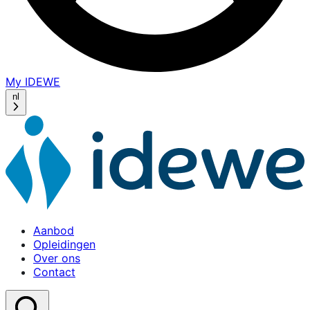
My IDEWE
(opens
in
nl
a
new
window)
Aanbod
Opleidingen
Over ons
Contact