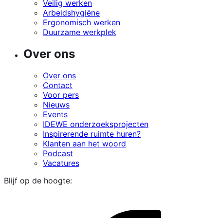
Veilig werken
Arbeidshygiëne
Ergonomisch werken
Duurzame werkplek
Over ons
Over ons
Contact
Voor pers
Nieuws
Events
IDEWE onderzoeksprojecten
Inspirerende ruimte huren?
Klanten aan het woord
Podcast
Vacatures
Blijf op de hoogte:
i