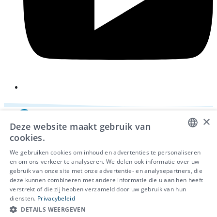
×
Deze website maakt gebruik van
cookies.
DUTCH
We gebruiken cookies om inhoud en advertenties te personaliseren
en om ons verkeer te analyseren. We delen ook informatie over uw
FRENCH
gebruik van onze site met onze advertentie- en analysepartners, die
deze kunnen combineren met andere informatie die u aan hen heeft
ENGLISH
© 2026 - IDEWE
verstrekt of die zij hebben verzameld door uw gebruik van hun
Privacy
diensten.
Privacybeleid
Cookiebeleid
DETAILS WEERGEVEN