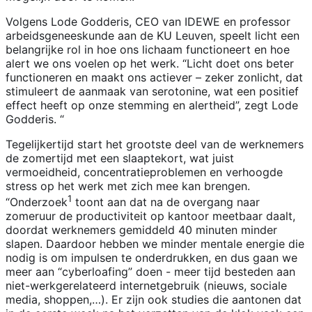
Volgens Lode Godderis, CEO van IDEWE en professor
arbeidsgeneeskunde aan de KU Leuven, speelt licht een
belangrijke rol in hoe ons lichaam functioneert en hoe
alert we ons voelen op het werk. “Licht doet ons beter
functioneren en maakt ons actiever – zeker zonlicht, dat
stimuleert de aanmaak van serotonine, wat een positief
effect heeft op onze stemming en alertheid”, zegt Lode
Godderis. “
Tegelijkertijd start het grootste deel van de werknemers
de zomertijd met een slaaptekort, wat juist
vermoeidheid, concentratieproblemen en verhoogde
stress op het werk met zich mee kan brengen.
1
“Onderzoek
toont aan dat na de overgang naar
zomeruur de productiviteit op kantoor meetbaar daalt,
doordat werknemers gemiddeld 40 minuten minder
slapen. Daardoor hebben we minder mentale energie die
nodig is om impulsen te onderdrukken, en dus gaan we
meer aan “cyberloafing” doen - meer tijd besteden aan
niet-werkgerelateerd internetgebruik (nieuws, sociale
media, shoppen,…). Er zijn ook studies die aantonen dat