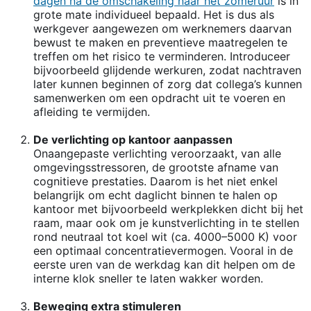
dagen na de omschakeling naar het zomeruur
is in
grote mate individueel bepaald. Het is dus als
werkgever aangewezen om werknemers daarvan
bewust te maken en preventieve maatregelen te
treffen om het risico te verminderen. Introduceer
bijvoorbeeld glijdende werkuren, zodat nachtraven
later kunnen beginnen of zorg dat collega’s kunnen
samenwerken om een opdracht uit te voeren en
afleiding te vermijden.
De verlichting op kantoor aanpassen
Onaangepaste verlichting veroorzaakt, van alle
omgevingsstressoren, de grootste afname van
cognitieve prestaties. Daarom is het niet enkel
belangrijk om echt daglicht binnen te halen op
kantoor met bijvoorbeeld werkplekken dicht bij het
raam, maar ook om je kunstverlichting in te stellen
rond neutraal tot koel wit (ca. 4000–5000 K) voor
een optimaal concentratievermogen. Vooral in de
eerste uren van de werkdag kan dit helpen om de
interne klok sneller te laten wakker worden.
Beweging extra stimuleren