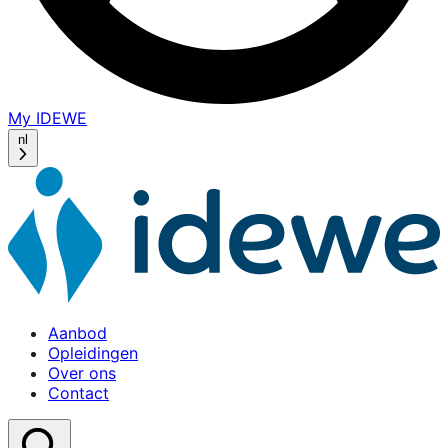
My IDEWE
(opens
in
nl
a
new
window)
Aanbod
Opleidingen
Over ons
Contact