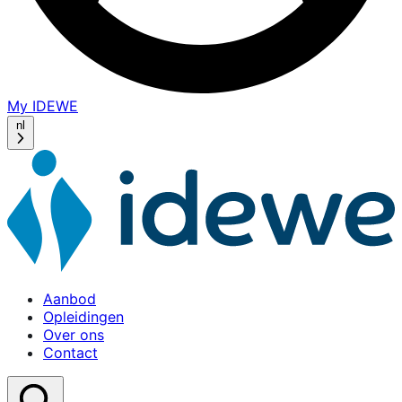
My IDEWE
(opens
in
nl
a
new
window)
Aanbod
Opleidingen
Over ons
Contact