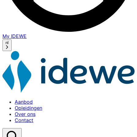
My IDEWE
(opens
in
nl
a
new
window)
Aanbod
Opleidingen
Over ons
Contact