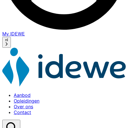
My IDEWE
(opens
in
nl
a
new
window)
Aanbod
Opleidingen
Over ons
Contact