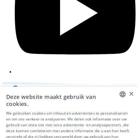
×
Deze website maakt gebruik van
cookies.
DUTCH
We gebruiken cookies om inhoud en advertenties te personaliseren
en om ons verkeer te analyseren. We delen ook informatie over uw
FRENCH
gebruik van onze site met onze advertentie- en analysepartners, die
deze kunnen combineren met andere informatie die u aan hen heeft
ENGLISH
© 2026 - IDEWE
verstrekt of die zij hebben verzameld door uw gebruik van hun