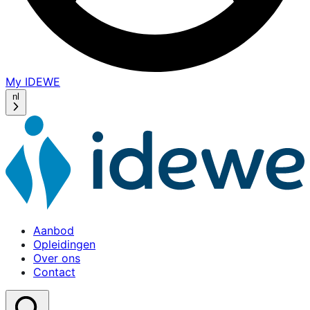
My IDEWE
(opens
in
nl
a
new
window)
Aanbod
Opleidingen
Over ons
Contact