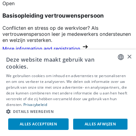
Open
Basisopleiding vertrouwenspersoon
Conflicten en stress op de werkvloer? Als
vertrouwenspersoon leer je medewerkers ondersteunen
en welzijn versterken.
More information and registration
×
Deze website maakt gebruik van
Ons aanbod
cookies.
DUTCH
Gezond aan het werk
We gebruiken cookies om inhoud en advertenties te personaliseren
Mentaal welzijn
en om ons verkeer te analyseren. We delen ook informatie over uw
FRENCH
Veilig werken
gebruik van onze site met onze advertentie- en analysepartners, die
deze kunnen combineren met andere informatie die u aan hen heeft
Arbeidshygiëne
ENGLISH
verstrekt of die zij hebben verzameld door uw gebruik van hun
Ergonomisch werken
diensten.
Privacybeleid
Duurzame werkplek
DETAILS WEERGEVEN
Over ons
ALLES ACCEPTEREN
ALLES AFWIJZEN
Over ons