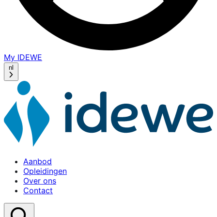
My IDEWE
(opens
in
nl
a
new
window)
Aanbod
Opleidingen
Over ons
Contact