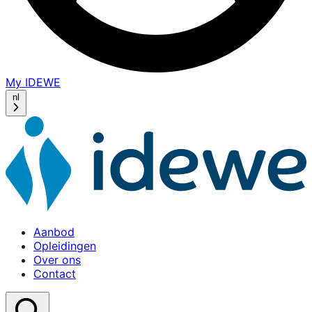
My IDEWE
(opens
in
nl
a
new
window)
Aanbod
Opleidingen
Over ons
Contact