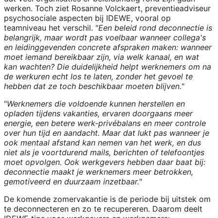
werken. Toch ziet Rosanne Volckaert, preventieadviseur
psychosociale aspecten bij IDEWE, vooral op
teamniveau het verschil. "
Een beleid rond deconnectie is
belangrijk, maar wordt pas voelbaar wanneer collega's
en leidinggevenden concrete afspraken maken: wanneer
moet iemand bereikbaar zijn, via welk kanaal, en wat
kan wachten? Die duidelijkheid helpt werknemers om na
de werkuren echt los te laten, zonder het gevoel te
hebben dat ze toch beschikbaar moeten blijven.
"
"
Werknemers die voldoende kunnen herstellen en
opladen tijdens vakanties, ervaren doorgaans meer
energie, een betere werk-privébalans en meer controle
over hun tijd en aandacht. Maar dat lukt pas wanneer je
ook mentaal afstand kan nemen van het werk, en dus
niet als je voortdurend mails, berichten of telefoontjes
moet opvolgen. Ook werkgevers hebben daar baat bij:
deconnectie maakt je werknemers meer betrokken,
gemotiveerd en duurzaam inzetbaar.
"
De komende zomervakantie is de periode bij uitstek om
te deconnecteren en zo te recupereren. Daarom deelt