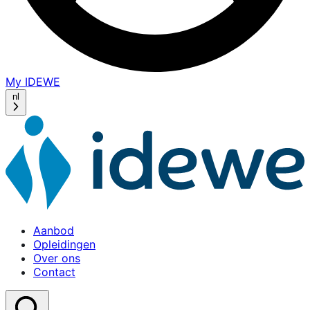
My IDEWE
(opens
in
nl
a
new
window)
Aanbod
Opleidingen
Over ons
Contact