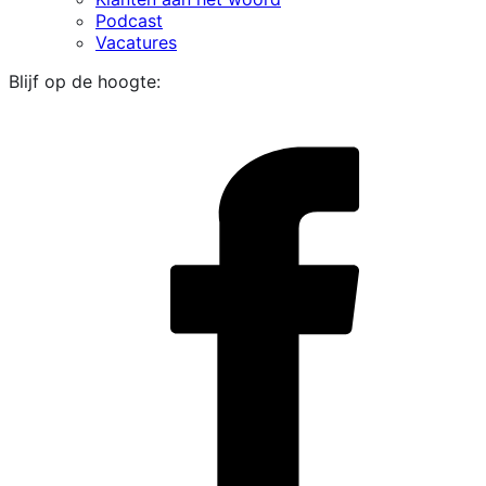
Podcast
Vacatures
Blijf op de hoogte:
i