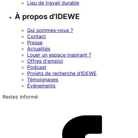
Lieu de travail durable
À propos d’IDEWE
Qui sommes-nous ?
Contact
Presse
Actualités
Louer un espace inspirant ?
Offres d'emploi
Podcast
Projets de recherche d’IDEWE
Témoignages
Événements
Restez informé:
i