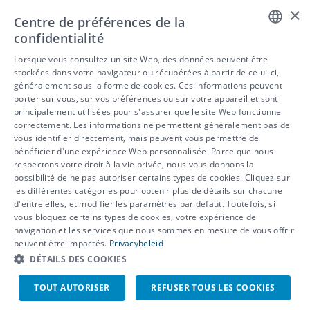
×
Centre de préférences de la
confidentialité
DUTCH
Lorsque vous consultez un site Web, des données peuvent être
stockées dans votre navigateur ou récupérées à partir de celui-ci,
FRENCH
généralement sous la forme de cookies. Ces informations peuvent
porter sur vous, sur vos préférences ou sur votre appareil et sont
ENGLISH
principalement utilisées pour s'assurer que le site Web fonctionne
correctement. Les informations ne permettent généralement pas de
vous identifier directement, mais peuvent vous permettre de
bénéficier d'une expérience Web personnalisée. Parce que nous
respectons votre droit à la vie privée, nous vous donnons la
possibilité de ne pas autoriser certains types de cookies. Cliquez sur
les différentes catégories pour obtenir plus de détails sur chacune
d'entre elles, et modifier les paramètres par défaut. Toutefois, si
vous bloquez certains types de cookies, votre expérience de
© 2026 - IDEWE
navigation et les services que nous sommes en mesure de vous offrir
peuvent être impactés.
Privacybeleid
Protection de la vie privée
Politique d’utilisation des cookies
DÉTAILS DES COOKIES
Signalement de lanceur d’alerte
TOUT AUTORISER
REFUSER TOUS LES COOKIES
EN
NL
FR