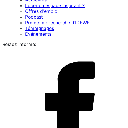
Louer un espace inspirant ?
Offres d'emploi
Podcast
Projets de recherche d’IDEWE
Témoignages
Événements
Restez informé:
i