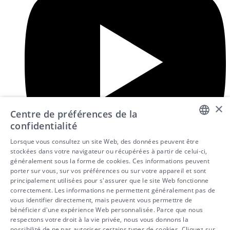
×
Centre de préférences de la
confidentialité
DUTCH
Lorsque vous consultez un site Web, des données peuvent être
stockées dans votre navigateur ou récupérées à partir de celui-ci,
FRENCH
généralement sous la forme de cookies. Ces informations peuvent
porter sur vous, sur vos préférences ou sur votre appareil et sont
ENGLISH
principalement utilisées pour s'assurer que le site Web fonctionne
correctement. Les informations ne permettent généralement pas de
vous identifier directement, mais peuvent vous permettre de
bénéficier d'une expérience Web personnalisée. Parce que nous
respectons votre droit à la vie privée, nous vous donnons la
possibilité de ne pas autoriser certains types de cookies. Cliquez sur