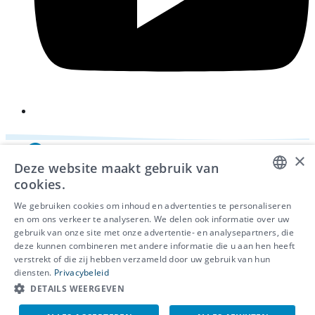
×
Deze website maakt gebruik van
cookies.
DUTCH
We gebruiken cookies om inhoud en advertenties te personaliseren
en om ons verkeer te analyseren. We delen ook informatie over uw
FRENCH
gebruik van onze site met onze advertentie- en analysepartners, die
deze kunnen combineren met andere informatie die u aan hen heeft
ENGLISH
© 2026 - IDEWE
verstrekt of die zij hebben verzameld door uw gebruik van hun
Privacy
diensten.
Privacybeleid
Cookiebeleid
DETAILS WEERGEVEN
Klokkenluidersmelding