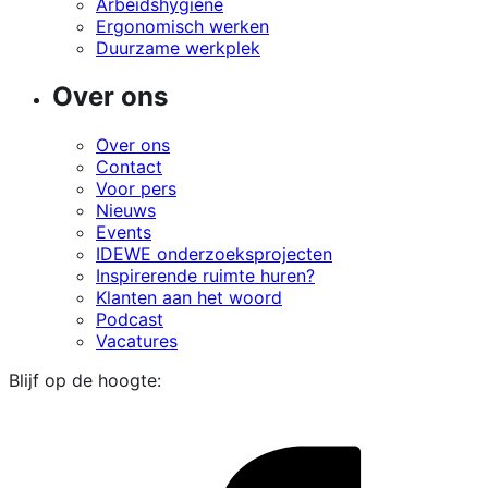
Arbeidshygiëne
Ergonomisch werken
Duurzame werkplek
Over ons
Over ons
Contact
Voor pers
Nieuws
Events
IDEWE onderzoeksprojecten
Inspirerende ruimte huren?
Klanten aan het woord
Podcast
Vacatures
Blijf op de hoogte:
i