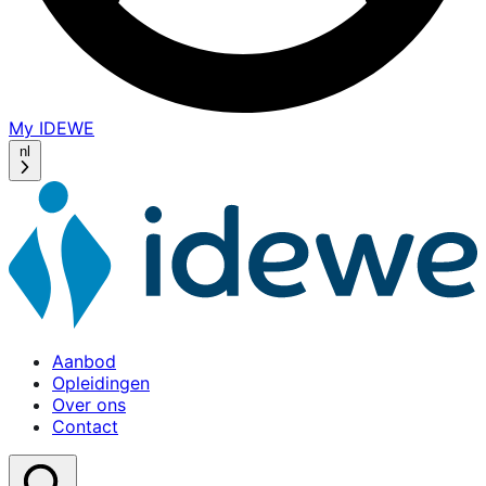
My IDEWE
(opens
in
nl
a
new
window)
Aanbod
Opleidingen
Over ons
Contact