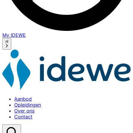
My IDEWE
(opens
in
nl
a
new
window)
Aanbod
Opleidingen
Over ons
Contact