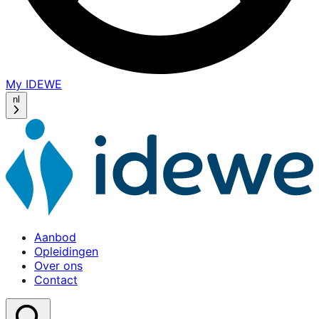
My IDEWE
(opens
in
nl
a
new
window)
Aanbod
Opleidingen
Over ons
Contact