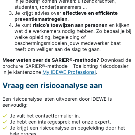
in je bedrijf komen werken: uitzendkrachten,
studenten, (onder)aannemers …
Je krijgt advies over
effectieve en efficiënte
preventiemaatregelen
.
Je kunt
risico’s toewijzen aan personen
en kijken
wat die werknemers nodig hebben. Zo bepaal je bij
welke opleiding, begeleiding of
beschermingsmiddelen jouw medewerker baat
heeft om veiliger aan de slag te gaan.
Meer weten over de SARIER®-methode?
Download de
brochure ‘SARIER®-methode – Toelichting risicodossier’
in je klantenzone
My IDEWE Professional
.
Vraag een risicoanalyse aan
Een risicoanalyse laten uitvoeren door IDEWE is
eenvoudig:
Je vult het contactformulier in.
Je hebt een intakegesprek met onze expert.
Je krijgt een risicoanalyse én begeleiding door het
hele proces.