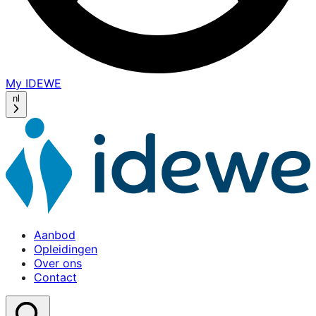
My IDEWE
(opens
in
nl
a
new
window)
Aanbod
Opleidingen
Over ons
Contact