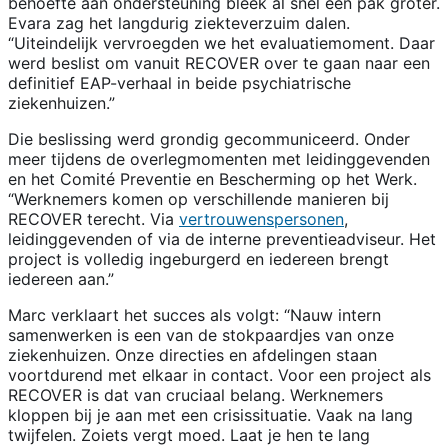
behoefte aan ondersteuning bleek al snel een pak groter.
Evara zag het langdurig ziekteverzuim dalen.
“Uiteindelijk vervroegden we het evaluatiemoment. Daar
werd beslist om vanuit RECOVER over te gaan naar een
definitief EAP-verhaal in beide psychiatrische
ziekenhuizen.”
Die beslissing werd grondig gecommuniceerd. Onder
meer tijdens de overlegmomenten met leidinggevenden
en het Comité Preventie en Bescherming op het Werk.
“Werknemers komen op verschillende manieren bij
RECOVER terecht. Via
vertrouwenspersonen
,
leidinggevenden of via de interne preventieadviseur. Het
project is volledig ingeburgerd en iedereen brengt
iedereen aan.”
Marc verklaart het succes als volgt: “Nauw intern
samenwerken is een van de stokpaardjes van onze
ziekenhuizen. Onze directies en afdelingen staan
voortdurend met elkaar in contact. Voor een project als
RECOVER is dat van cruciaal belang. Werknemers
kloppen bij je aan met een crisissituatie. Vaak na lang
twijfelen. Zoiets vergt moed. Laat je hen te lang