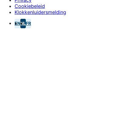
Cookiebeleid
Klokkenluidersmelding
EN
NL
FR