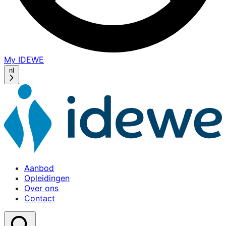
My IDEWE
(opens
in
nl
a
new
window)
Aanbod
Opleidingen
Over ons
Contact