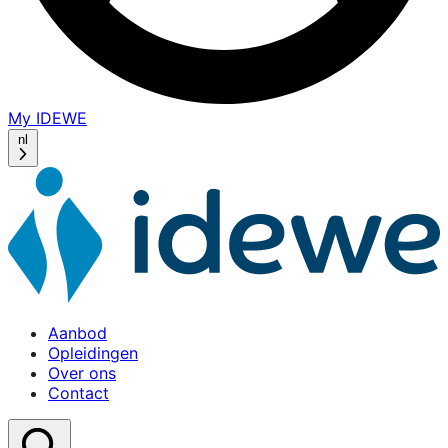
My IDEWE
(opens
in
nl
a
new
window)
Aanbod
Opleidingen
Over ons
Contact