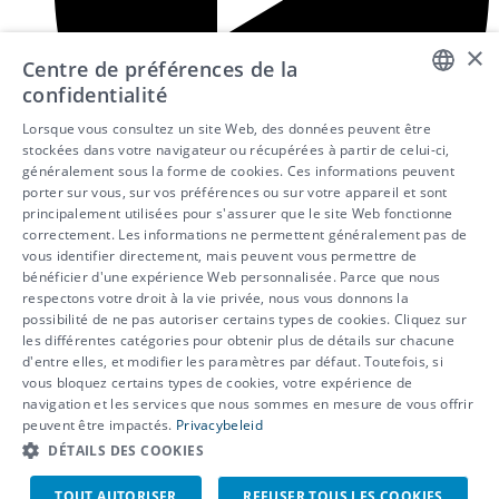
×
Centre de préférences de la
confidentialité
DUTCH
Lorsque vous consultez un site Web, des données peuvent être
stockées dans votre navigateur ou récupérées à partir de celui-ci,
FRENCH
généralement sous la forme de cookies. Ces informations peuvent
porter sur vous, sur vos préférences ou sur votre appareil et sont
ENGLISH
principalement utilisées pour s'assurer que le site Web fonctionne
correctement. Les informations ne permettent généralement pas de
vous identifier directement, mais peuvent vous permettre de
bénéficier d'une expérience Web personnalisée. Parce que nous
respectons votre droit à la vie privée, nous vous donnons la
possibilité de ne pas autoriser certains types de cookies. Cliquez sur
les différentes catégories pour obtenir plus de détails sur chacune
d'entre elles, et modifier les paramètres par défaut. Toutefois, si
vous bloquez certains types de cookies, votre expérience de
© 2026 - IDEWE
navigation et les services que nous sommes en mesure de vous offrir
peuvent être impactés.
Privacybeleid
Protection de la vie privée
Politique d’utilisation des cookies
DÉTAILS DES COOKIES
Signalement de lanceur d’alerte
TOUT AUTORISER
REFUSER TOUS LES COOKIES