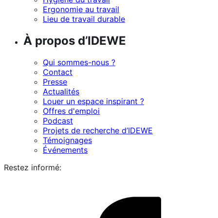
Ergonomie au travail
Lieu de travail durable
À propos d’IDEWE
Qui sommes-nous ?
Contact
Presse
Actualités
Louer un espace inspirant ?
Offres d'emploi
Podcast
Projets de recherche d’IDEWE
Témoignages
Événements
Restez informé:
i