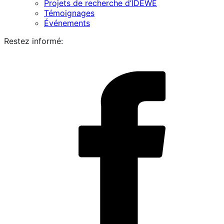
Projets de recherche d’IDEWE
Témoignages
Événements
Restez informé:
i