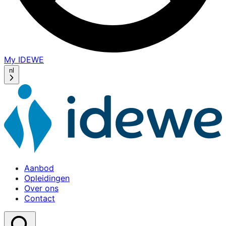
My IDEWE
(opens
in
nl
a
new
window)
Aanbod
Opleidingen
Over ons
Contact