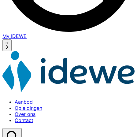
My IDEWE
(opens
in
nl
a
new
window)
Aanbod
Opleidingen
Over ons
Contact