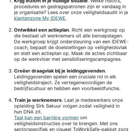
Krijg inzicht in je huidige situatie
. Welke risico’s,
procedures en gedragspatronen zijn er vandaag in
je organisatie? Lees over onze veiligheidsaudit in je
klantenzone My IDEWE
.
Ontwikkel een actieplan
. Richt een werkgroep op
die bestaat uit werknemers uit alle beroepslagen.
De werkgroep krijgt ondersteuning van een IDEWE-
coach, bepaalt de doelstellingen op veiligheidsvlak
en stelt een actieplan op. Maak de acties zichtbaar
op de werkvloer met sensibiliseringscampagnes.
Creëer draagvlak bij je leidinggevenden
.
Leidinggevenden spelen een cruciale rol in elk
veiligheidstraject. Ze vertegenwoordigen de
bedrijfscultuur en hebben een voorbeeldfunctie.
Train je werknemers
. Laat je medewerkers onze
opleiding Sirk Sekuur volgen zodat veiligheid in
hun DNA zit.
Taal kan een barrière vormen
om
veiligheidsinstructies over te brengen. Met ons
sectorspecifiek en visueel ToWorkSafe-pakket zorg