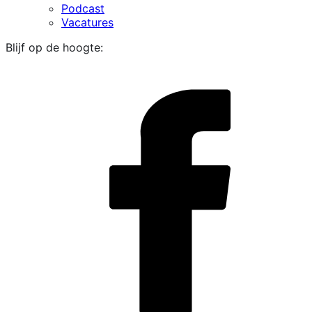
Podcast
Vacatures
Blijf op de hoogte:
i