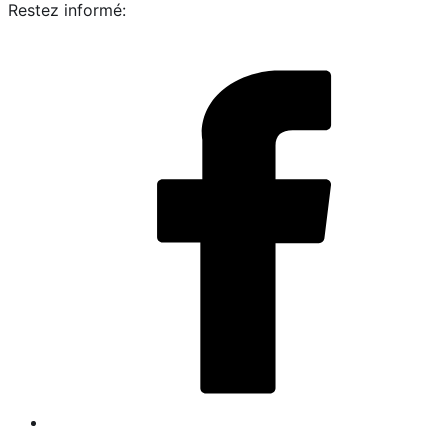
Restez informé:
i
L