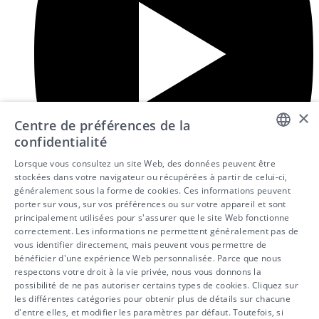
×
Centre de préférences de la
confidentialité
DUTCH
Lorsque vous consultez un site Web, des données peuvent être
stockées dans votre navigateur ou récupérées à partir de celui-ci,
FRENCH
généralement sous la forme de cookies. Ces informations peuvent
porter sur vous, sur vos préférences ou sur votre appareil et sont
ENGLISH
principalement utilisées pour s'assurer que le site Web fonctionne
correctement. Les informations ne permettent généralement pas de
vous identifier directement, mais peuvent vous permettre de
bénéficier d'une expérience Web personnalisée. Parce que nous
respectons votre droit à la vie privée, nous vous donnons la
possibilité de ne pas autoriser certains types de cookies. Cliquez sur
les différentes catégories pour obtenir plus de détails sur chacune
d'entre elles, et modifier les paramètres par défaut. Toutefois, si