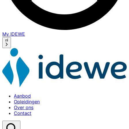
My IDEWE
(opens
in
nl
a
new
window)
Aanbod
Opleidingen
Over ons
Contact