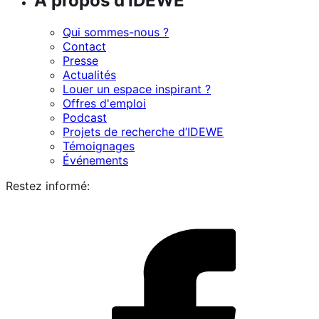
À propos d’IDEWE
Qui sommes-nous ?
Contact
Presse
Actualités
Louer un espace inspirant ?
Offres d'emploi
Podcast
Projets de recherche d’IDEWE
Témoignages
Événements
Restez informé:
i