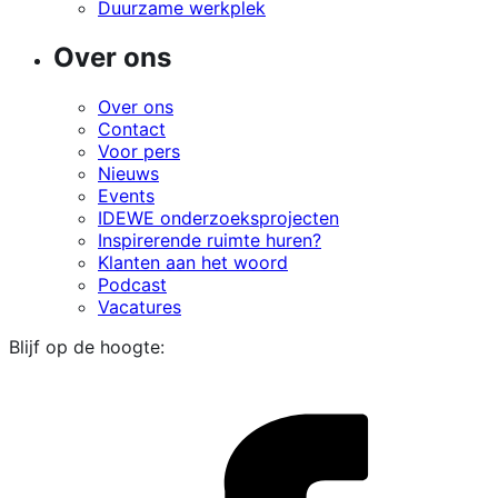
Duurzame werkplek
Over ons
Over ons
Contact
Voor pers
Nieuws
Events
IDEWE onderzoeksprojecten
Inspirerende ruimte huren?
Klanten aan het woord
Podcast
Vacatures
Blijf op de hoogte:
i