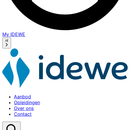
My IDEWE
(opens
in
nl
a
new
window)
Aanbod
Opleidingen
Over ons
Contact