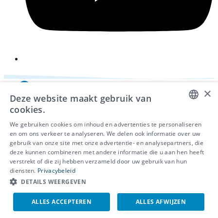
×
Deze website maakt gebruik van
cookies.
DUTCH
We gebruiken cookies om inhoud en advertenties te personaliseren
en om ons verkeer te analyseren. We delen ook informatie over uw
FRENCH
gebruik van onze site met onze advertentie- en analysepartners, die
deze kunnen combineren met andere informatie die u aan hen heeft
ENGLISH
© 2026 - IDEWE
verstrekt of die zij hebben verzameld door uw gebruik van hun
Privacy
diensten.
Privacybeleid
Cookiebeleid
DETAILS WEERGEVEN
Klokkenluidersmelding
ALLES ACCEPTEREN
ALLES AFWIJZEN
EN
NL
FR