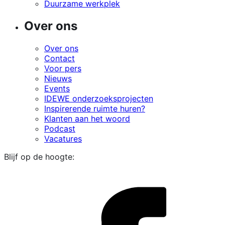
Duurzame werkplek
Over ons
Over ons
Contact
Voor pers
Nieuws
Events
IDEWE onderzoeksprojecten
Inspirerende ruimte huren?
Klanten aan het woord
Podcast
Vacatures
Blijf op de hoogte:
i