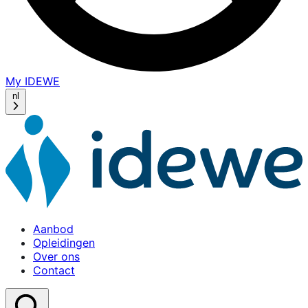
My IDEWE
(opens
in
nl
a
new
window)
Aanbod
Opleidingen
Over ons
Contact