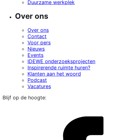
Duurzame werkplek
Over ons
Over ons
Contact
Voor pers
Nieuws
Events
IDEWE onderzoeksprojecten
Inspirerende ruimte huren?
Klanten aan het woord
Podcast
Vacatures
Blijf op de hoogte:
i