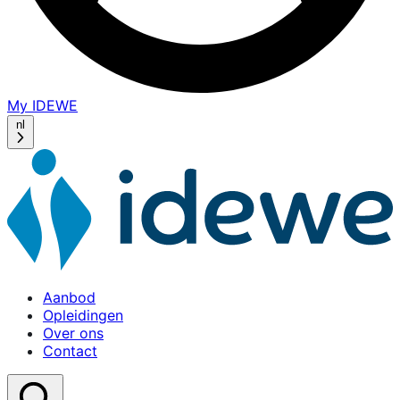
My IDEWE
(opens
in
nl
a
new
window)
Aanbod
Opleidingen
Over ons
Contact