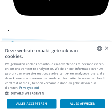
×
Deze website maakt gebruik van
cookies.
DUTCH
We gebruiken cookies om inhoud en advertenties te personaliseren
en om ons verkeer te analyseren. We delen ook informatie over uw
FRENCH
gebruik van onze site met onze advertentie- en analysepartners, die
deze kunnen combineren met andere informatie die u aan hen heeft
ENGLISH
© 2026 - IDEWE
verstrekt of die zij hebben verzameld door uw gebruik van hun
Privacy
diensten.
Privacybeleid
Cookiebeleid
DETAILS WEERGEVEN
Klokkenluidersmelding
ALLES ACCEPTEREN
ALLES AFWIJZEN
EN
NL
FR