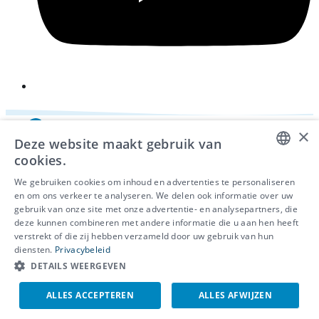
×
Deze website maakt gebruik van
cookies.
DUTCH
We gebruiken cookies om inhoud en advertenties te personaliseren
en om ons verkeer te analyseren. We delen ook informatie over uw
FRENCH
gebruik van onze site met onze advertentie- en analysepartners, die
deze kunnen combineren met andere informatie die u aan hen heeft
ENGLISH
© 2026 - IDEWE
verstrekt of die zij hebben verzameld door uw gebruik van hun
Privacy
diensten.
Privacybeleid
Cookiebeleid
DETAILS WEERGEVEN
Klokkenluidersmelding
ALLES ACCEPTEREN
ALLES AFWIJZEN
EN
NL
FR