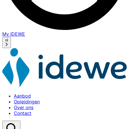
My IDEWE
(opens
in
nl
a
new
window)
Aanbod
Opleidingen
Over ons
Contact