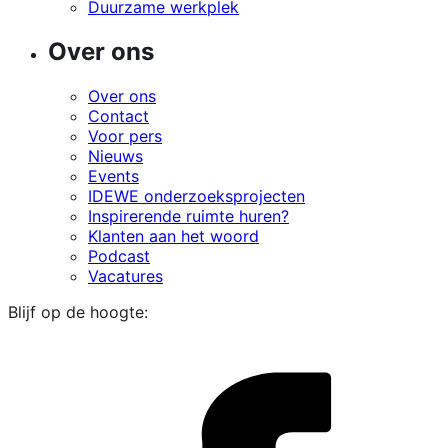
Duurzame werkplek
Over ons
Over ons
Contact
Voor pers
Nieuws
Events
IDEWE onderzoeksprojecten
Inspirerende ruimte huren?
Klanten aan het woord
Podcast
Vacatures
Blijf op de hoogte:
i