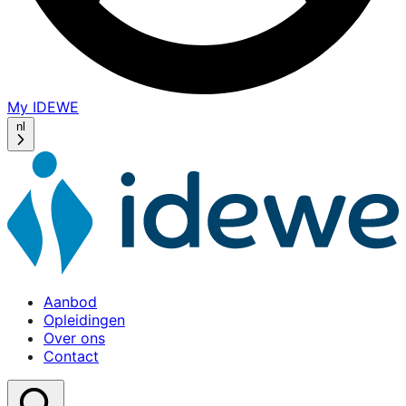
My IDEWE
(opens
in
nl
a
new
window)
Aanbod
Opleidingen
Over ons
Contact