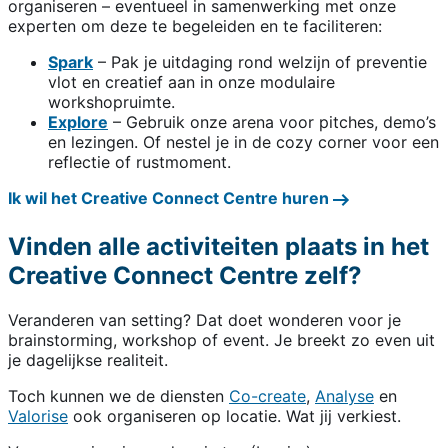
organiseren – eventueel in samenwerking met onze
experten om deze te begeleiden en te faciliteren:
Spark
– Pak je uitdaging rond welzijn of preventie
vlot en creatief aan in onze modulaire
workshopruimte.
Explore
– Gebruik onze arena voor pitches, demo’s
en lezingen. Of nestel je in de cozy corner voor een
reflectie of rustmoment.
Ik wil het Creative Connect Centre huren
Vinden alle activiteiten plaats in het
Creative Connect Centre zelf?
Veranderen van setting? Dat doet wonderen voor je
brainstorming, workshop of event. Je breekt zo even uit
je dagelijkse realiteit.
Toch kunnen we de diensten
Co-create
,
Analyse
en
Valorise
ook organiseren op locatie. Wat jij verkiest.