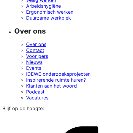
Arbeidshygiëne
Ergonomisch werken
Duurzame werkplek
Over ons
Over ons
Contact
Voor pers
Nieuws
Events
IDEWE onderzoeksprojecten
Inspirerende ruimte huren?
Klanten aan het woord
Podcast
Vacatures
Blijf op de hoogte:
i