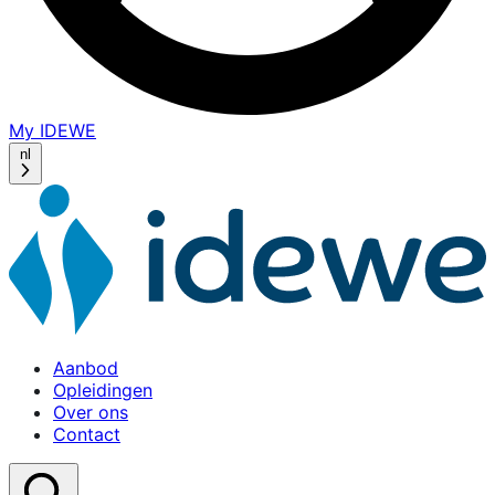
My IDEWE
(opens
in
nl
a
new
window)
Aanbod
Opleidingen
Over ons
Contact