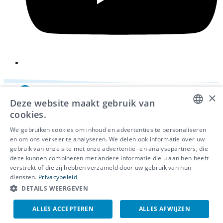
×
Deze website maakt gebruik van
cookies.
DUTCH
We gebruiken cookies om inhoud en advertenties te personaliseren
en om ons verkeer te analyseren. We delen ook informatie over uw
FRENCH
gebruik van onze site met onze advertentie- en analysepartners, die
deze kunnen combineren met andere informatie die u aan hen heeft
ENGLISH
© 2026 - IDEWE
verstrekt of die zij hebben verzameld door uw gebruik van hun
Privacy
diensten.
Privacybeleid
Cookiebeleid
DETAILS WEERGEVEN
Klokkenluidersmelding
ALLES ACCEPTEREN
ALLES AFWIJZEN
EN
NL
FR