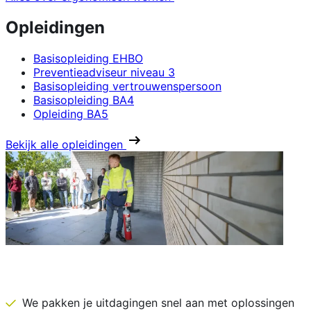
Opleidingen
Basisopleiding EHBO
Preventieadviseur niveau 3
Basisopleiding vertrouwenspersoon
Basisopleiding BA4
Opleiding BA5
Bekijk alle opleidingen
IDEWE is daar vóór het nodig is
We pakken je uitdagingen snel aan met oplossingen