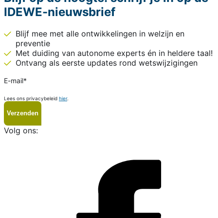
IDEWE-nieuwsbrief
Blijf mee met alle ontwikkelingen in welzijn en
preventie
Met duiding van autonome experts én in heldere taal!
Ontvang als eerste updates rond wetswijzigingen
E-mail
*
Lees ons privacybeleid
hier
.
Volg ons:
i