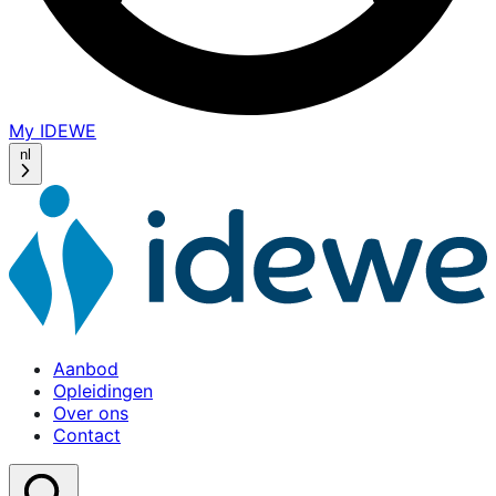
My IDEWE
(opens
in
nl
a
new
window)
Aanbod
Home
Opleidingen
Over ons
Contact