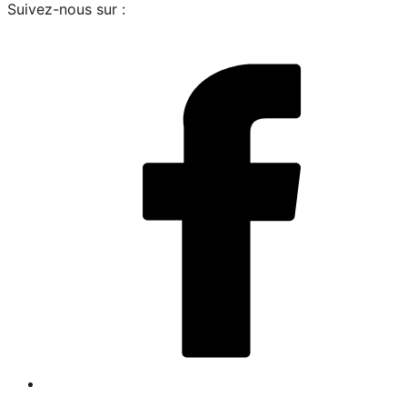
Suivez-nous sur :
i
L