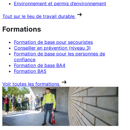
Environnement et permis d’environnement
Tout sur le lieu de travail durable
Formations
Formation de base pour secouristes
Conseiller en prévention (niveau 3)
Formation de base pour les personnes de
confiance
Formation de base BA4
Formation BA5
Voir toutes les formations