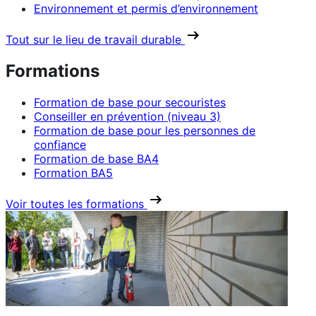
Environnement et permis d’environnement
Tout sur le lieu de travail durable
Formations
Formation de base pour secouristes
Conseiller en prévention (niveau 3)
Formation de base pour les personnes de
confiance
Formation de base BA4
Formation BA5
Voir toutes les formations