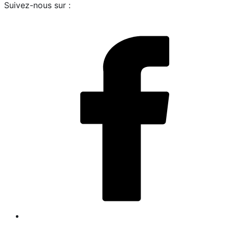
Suivez-nous sur :
i
L